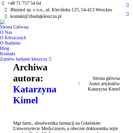
+48 71 757 54 64
Fa
Blumed sp. z o.o., ul. Klecińska 125, 54-413 Wrocław
pa
kontakt@zbadajkleszcza.pl
Yo
op
pa
Strona Główna
in
op
O Nas
ne
in
O Kleszczach
wi
O Badaniu
ne
Blog
wi
Kontakt
Zamów badanie kleszcza
Archiwa
autora:
Jesteś tutaj:
Strona główna
Autor artykułów
Katarzyna
Katarzyna Kimel
Kimel
Mgr farm., absolwentka farmacji na Gdańskim
Uniwersytecie Medycznym, a obecnie doktorantka tejże