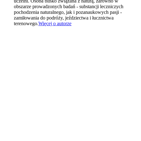
uczelni. Osoba blisko związana z naturą, zarówno w
obszarze prowadzonych badań - substancji leczniczych
pochodzenia naturalnego, jak i pozanaukowych pasji -
zamiłowania do podróży, jeździectwa i łucznictwa
terenowego.
Więcej o autorze