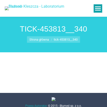
TICK-453813__340
Jesteś tutaj:
Strona główna
tick-453813__340
Prawa Autorskie:
© 2015 - Blumed sp. z o.o.