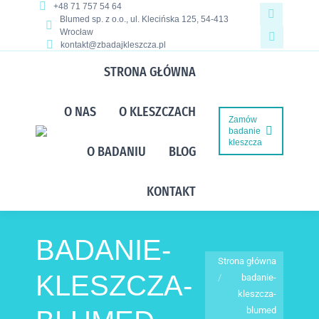
+48 71 757 54 64
Blumed sp. z o.o., ul. Klecińska 125, 54-413
Faceboo
Wrocław
kontakt@zbadajkleszcza.pl
page
YouTube
opens
page
STRONA GŁÓWNA
in
opens
O NAS
O KLESZCZACH
new
in
Zamów
badanie
window
new
kleszcza
O BADANIU
BLOG
window
KONTAKT
BADANIE-
Jesteś tutaj:
Strona główna
KLESZCZA-
badanie-
kleszcza-
blumed