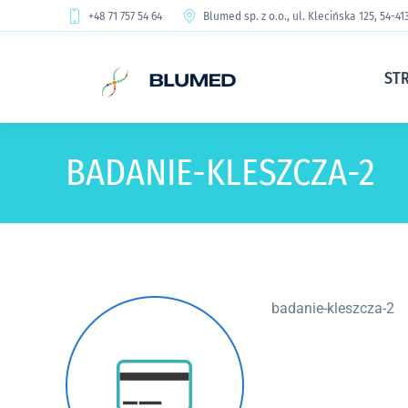
+48 71 757 54 64
Blumed sp. z o.o., ul. Klecińska 125, 54-4
ST
BADANIE-KLESZCZA-2
badanie-kleszcza-2