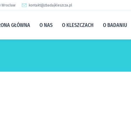
13 Wrocław
kontakt@zbadajkleszcza.pl
RONA GŁÓWNA
O NAS
O KLESZCZACH
O BADANIU