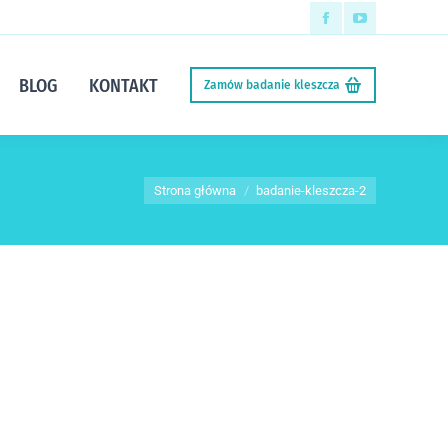
Facebook
YouTube
page
page
BLOG
KONTAKT
Zamów badanie kleszcza
opens
opens
in
in
new
new
Jesteś tutaj:
window
window
Strona główna
badanie-kleszcza-2