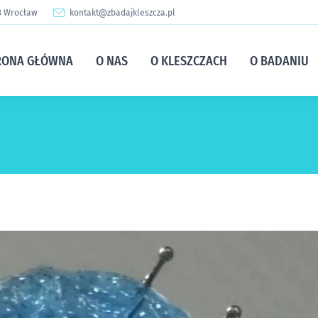
13 Wrocław
kontakt@zbadajkleszcza.pl
RONA GŁÓWNA
O NAS
O KLESZCZACH
O BADANIU