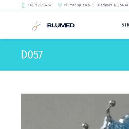
+48 71 757 54 64
Blumed sp. z o.o., ul. Klecińska 125, 54-4
ST
D057