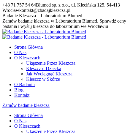
Przewiń
+48 71 757 54 64
Blumed sp. z o.o., ul. Klecińska 125, 54-413
do
Wrocław
kontakt@zbadajkleszcza.pl
zawartości
Facebook
YouTube
Badanie Kleszcza – Laboratorium Blumed
page
page
Zamów badanie kleszcza w Laboratorium Blumed. Sprawdź ceny
opens
opens
badania i wyślij kleszcza do laboratorium we Wrocławiu
in
in
new
new
window
window
Strona Główna
O Nas
O Kleszczach
Ukąszenie Przez Kleszcza
Kleszcz u Dziecka
Jak Wyciągnąć Kleszcza
Kleszcz w Skórze
O Badaniu
Blog
Kontakt
Zamów badanie kleszcza
Strona Główna
O Nas
O Kleszczach
Ukąszenie Przez Kleszcza