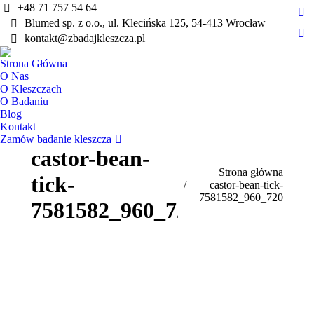
+48 71 757 54 64
Fa
Blumed sp. z o.o., ul. Klecińska 125, 54-413 Wrocław
pa
kontakt@zbadajkleszcza.pl
Yo
op
pa
Strona Główna
in
op
O Nas
ne
in
O Kleszczach
wi
O Badaniu
ne
Blog
wi
Kontakt
Zamów badanie kleszcza
castor-bean-
Jesteś tutaj:
Strona główna
tick-
castor-bean-tick-
7581582_960_720
7581582_960_720