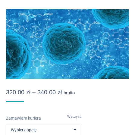
Zakres
320.00
zł
–
340.00
zł
brutto
cen:
od
Wyczyść
Zamawiam kuriera
320.00 zł
do