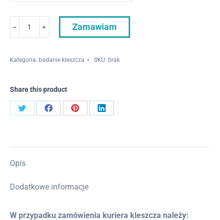
340.00 zł
ilość
Zamawiam
﹣
﹢
Pakiet
bakteryjny
Kategoria:
badanie kleszcza
SKU:
brak
Share this product
Udostępnij
Udostępnij
Udostępnij
Udostępnij
przez
przez
przez
przez
Twitter
Facebook
Pinterest
LinkedIn
Opis
Dodatkowe informacje
W przypadku zamówienia kuriera kleszcza należy: