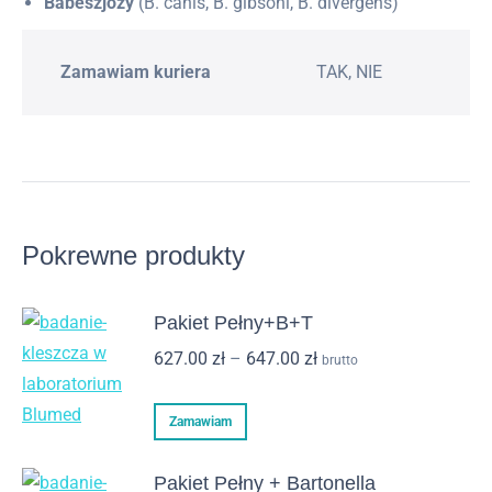
Babeszjozy
(B. canis, B. gibsoni, B. divergens)
Zamawiam kuriera
TAK, NIE
Pokrewne produkty
Pakiet Pełny+B+T
Zakres
627.00
zł
–
647.00
zł
brutto
cen:
Ten
od
Zamawiam
produkt
627.00 zł
ma
do
Pakiet Pełny + Bartonella