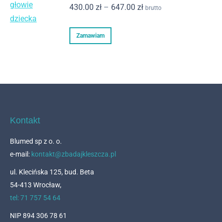
wiele
270.00 zł
Zakres
430.00
zł
–
647.00
zł
brutto
stronie
wariantów.
cen:
produktu
Opcje
Ten
od
Zamawiam
można
produkt
430.00 zł
wybrać
ma
do
na
wiele
647.00 zł
stronie
wariantów.
produktu
Opcje
można
Kontakt
wybrać
Blumed sp z o. o.
na
e-mail:
kontakt@zbadajkleszcza.pl
stronie
produktu
ul. Klecińska 125, bud. Beta
54-413 Wrocław,
tel: 71 757 54 64
NIP 894 306 78 61