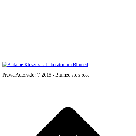
Prawa Autorskie:
© 2015 - Blumed sp. z o.o.
g