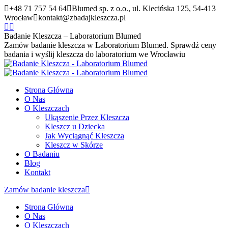
Przewiń
+48 71 757 54 64
Blumed sp. z o.o., ul. Klecińska 125, 54-413
do
Wrocław
kontakt@zbadajkleszcza.pl
zawartości
Facebook
YouTube
page
page
Badanie Kleszcza – Laboratorium Blumed
opens
opens
Zamów badanie kleszcza w Laboratorium Blumed. Sprawdź ceny
in
in
badania i wyślij kleszcza do laboratorium we Wrocławiu
new
new
window
window
Strona Główna
O Nas
O Kleszczach
Ukąszenie Przez Kleszcza
Kleszcz u Dziecka
Jak Wyciągnąć Kleszcza
Kleszcz w Skórze
O Badaniu
Blog
Kontakt
Zamów badanie kleszcza
Strona Główna
O Nas
O Kleszczach