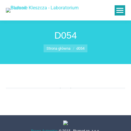
D054
Jesteś tutaj:
Strona główna
d054